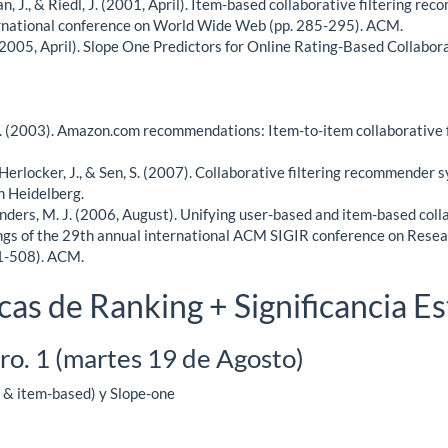
an, J., & Riedl, J. (2001, April). Item-based collaborative filtering r
ernational conference on World Wide Web (pp. 285-295). ACM.
(2005, April). Slope One Predictors for Online Rating-Based Collaborati
, J. (2003). Amazon.com recommendations: Item-to-item collaborative f
., Herlocker, J., & Sen, S. (2007). Collaborative filtering recommender
n Heidelberg.
Reinders, M. J. (2006, August). Unifying user-based and item-based col
dings of the 29th annual international ACM SIGIR conference on Rese
01-508). ACM.
as de Ranking + Significancia Es
ro. 1 (martes 19 de Agosto)
 & item-based) y Slope-one