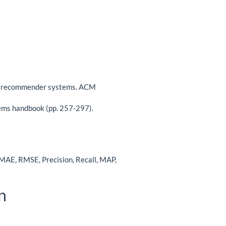
tering recommender systems. ACM
ems handbook (pp. 257-297).
 MAE, RMSE, Precision, Recall, MAP,
n