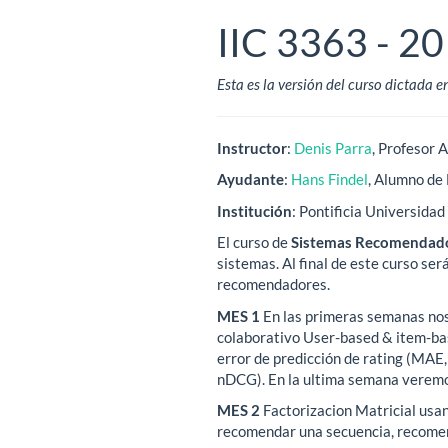
IIC 3363 - 2
Esta es la versión del curso dictada e
Instructor
:
Denis Parra
, Profesor 
Ayudante
:
Hans Findel
, Alumno de
Institución
: Pontificia Universidad
El curso de
Sistemas Recomendad
sistemas. Al final de este curso se
recomendadores.
MES 1
En las primeras semanas nos
colaborativo User-based & item-bas
error de predicción de rating (MAE
nDCG). En la ultima semana veremo
MES 2
Factorizacion Matricial usan
recomendar una secuencia, recomend