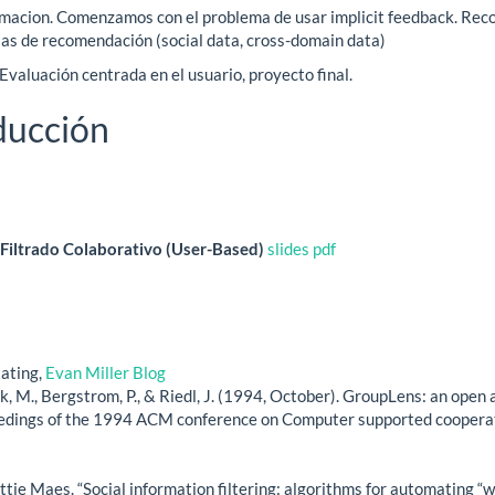
rmacion. Comenzamos con el problema de usar implicit feedback. Re
sas de recomendación (social data, cross-domain data)
aluación centrada en el usuario, proyecto final.
ducción
Filtrado Colaborativo (User-Based)
slides
pdf
Rating,
Evan Miller Blog
ak, M., Bergstrom, P., & Riedl, J. (1994, October). GroupLens: an open 
oceedings of the 1994 ACM conference on Computer supported coopera
ie Maes. “Social information filtering: algorithms for automating “w