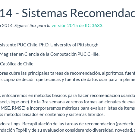
014 - Sistemas Recomenda
n 2014. Sigue el link para la
versión 2015 de IIC 3633
.
Asistente PUC Chile, Ph.D. University of Pittsburgh
 Magister en Ciencia de la Computación PUC CHile.
 Católica de Chile
ores
cubre las principales tareas de recomendación, algoritmos, fuen
rás capaz de decidir qué técnicas y fuentes de datos usar para implem
 enfocaremos en métodos básicos para hacer recomendación usando y 
ed, slope-one). En la 3ra semana veremos formas adicionales de eval
, MSE, RMSE) e incorporaremos métricas para evaluar listas de ítems 
s métodos basados en contenido y sistemas híbridos.
do ratings. Recapitulación de las tareas de recomendacion (predecir r
ación TopN) y de su evaluacion considerando diversidad, novedad, c