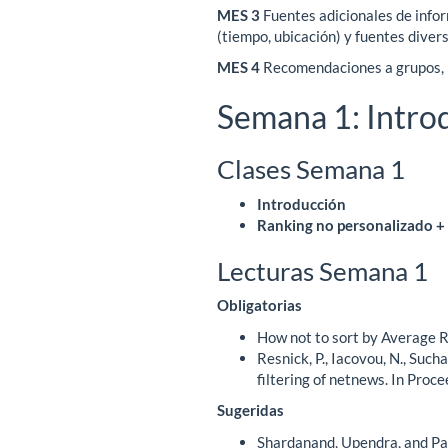
MES 3
Fuentes adicionales de info
(tiempo, ubicación) y fuentes diver
MES 4
Recomendaciones a grupos, Ev
Semana 1: Intro
Clases Semana 1
Introducción
Ranking no personalizado + 
Lecturas Semana 1
Obligatorias
How not to sort by Average 
Resnick, P., Iacovou, N., Such
filtering of netnews. In Pr
Sugeridas
Shardanand, Upendra, and Patt