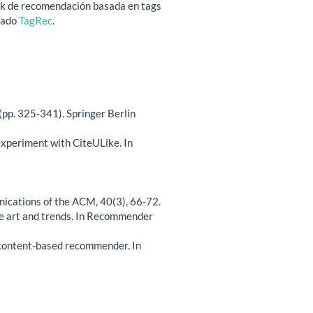
ork de recomendación basada en tags
amado
TagRec
.
(pp. 325-341). Springer Berlin
 experiment with CiteULike. In
ications of the ACM, 40(3), 66-72.
he art and trends. In Recommender
c content-based recommender. In