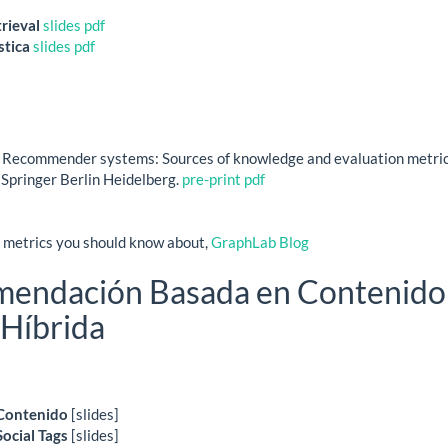
rieval
slides
pdf
stica
slides
pdf
3). Recommender systems: Sources of knowledge and evaluation metri
 Springer Berlin Heidelberg.
pre-print pdf
metrics you should know about,
GraphLab Blog
mendación Basada en Contenido
Híbrida
Contenido
[slides]
ocial Tags
[slides]