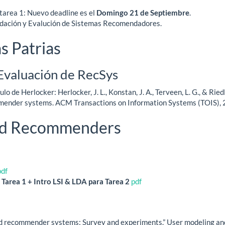
 tarea 1: Nuevo deadline es el
Domingo 21 de Septiembre
.
dación y Evalución de Sistemas Recomendadores.
s Patrias
 Evaluación de RecSys
o de Herlocker: Herlocker, J. L., Konstan, J. A., Terveen, L. G., & Riedl
mmender systems. ACM Transactions on Information Systems (TOIS), 2
id Recommenders
pdf
Tarea 1 + Intro LSI & LDA para Tarea 2
pdf
id recommender systems: Survey and experiments.” User modeling an