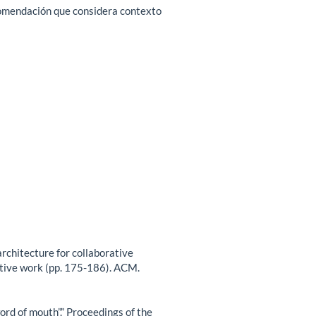
comendación que considera contexto
architecture for collaborative
tive work (pp. 175-186). ACM.
ord of mouth”.” Proceedings of the