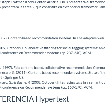
ristoph Trattner, Know-Center, Austria. Chris presentará el framew
 y presentará la tarea 2, que consistirá en extender el framework ll
. (2007). Content-based recommendation systems. In The adaptive web 
(2009, October). Collaborative filtering for social tagging systems: an
CM conference on Recommender systems (pp. 237-240). ACM.
. (1997). Fab: content-based, collaborative recommendation. Commun
emeraro, G. (2011). Content-based recommender systems: State of t
5). Springer US.
raro, G., & Basile, P. (2008, October). Integrating tags in a semanti
M conference on Recommender systems (pp. 163-170). ACM.
FERENCIA Hypertext