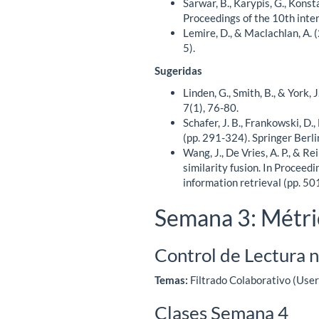
Sarwar, B., Karypis, G., Konst
Proceedings of the 10th int
Lemire, D., & Maclachlan, A. 
5).
Sugeridas
Linden, G., Smith, B., & York
7(1), 76-80.
Schafer, J. B., Frankowski, D
(pp. 291-324). Springer Berli
Wang, J., De Vries, A. P., & 
similarity fusion. In Procee
information retrieval (pp. 5
Semana 3: Métric
Control de Lectura n
Temas:
Filtrado Colaborativo (User
Clases Semana 4