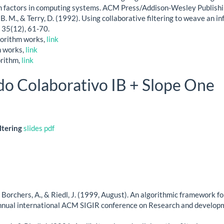
factors in computing systems. ACM Press/Addison-Wesley Publishin
, B. M., & Terry, D. (1992). Using collaborative filtering to weave an i
35(12), 61-70.
gorithm works,
link
m works,
link
orithm,
link
do Colaborativo IB + Slope One
ltering
slides
pdf
A., Borchers, A., & Riedl, J. (1999, August). An algorithmic framework f
nnual international ACM SIGIR conference on Research and developme